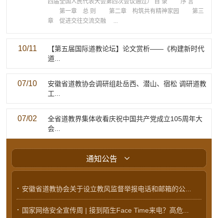
四届全国人民代表大会第四次会议通过） 目 录 序 言
第一章 总 则 第二章 构筑共有精神家园 第三
章 促进交往交流交融 ...
10/11
【第五届国际道教论坛】论文赏析——《构建新时代
道...
07/10
安徽省道教协会调研组赴岳西、潜山、宿松 调研道教
工...
07/02
全省道教界集体收看庆祝中国共产党成立105周年大
会...

通知公告
·
安徽省道教协会关于设立教风监督举报电话和邮箱的公...
·
国家网络安全宣传周 | 接到陌生Face Time来电？高危...