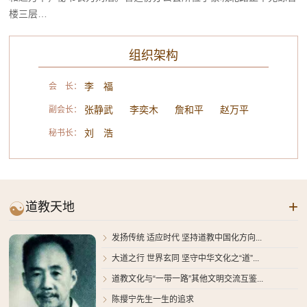
楼三层…
组织架构
李 福
会 长：
张静武
李奕木
詹和平
赵万平
副会长：
刘 浩
秘书长：
+

道教天地
发扬传统 适应时代 坚持道教中国化方向...

大道之行 世界玄同 坚守中华文化之“道”...

道教文化与“一带一路”其他文明交流互鉴...

陈撄宁先生一生的追求
