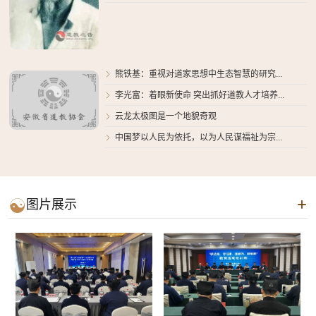
熊铁基：重视对道家思想中生态智慧的研究...

李光富：着眼新使命 突出抓好道教人才培养...

云龙太极图是一个地貌奇观

中国梦以人民为依托，以为人民谋福祉为宗...

+

图片展示