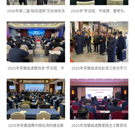
2026年第二届“皖风道韵”文化体验活
2026年“学法规、守戒律、重修为、
动暨中青年骨干教职人员培训班
树形象”教育活动轮训班（轮训第四
期）...
2025年安徽省道教协会“学法规、守
2025年安徽省道协赴浙江参访学习
戒律、重修为、树形象”教育活动专
题学习班...
2025年安徽道教中国化场所建设推
2025年安徽省道教爱国主义教育培
进会
训班暨玄门讲经活动