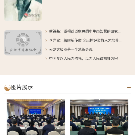
熊铁基：重视对道家思想中生态智慧的研究...

李光富：着眼新使命 突出抓好道教人才培养...

云龙太极图是一个地貌奇观

中国梦以人民为依托，以为人民谋福祉为宗...

+

图片展示