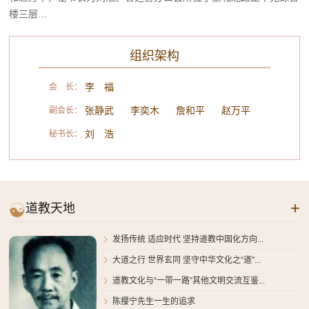
楼三层…
组织架构
李 福
会 长：
张静武
李奕木
詹和平
赵万平
副会长：
刘 浩
秘书长：
+

道教天地
发扬传统 适应时代 坚持道教中国化方向...

大道之行 世界玄同 坚守中华文化之“道”...

道教文化与“一带一路”其他文明交流互鉴...

陈撄宁先生一生的追求
