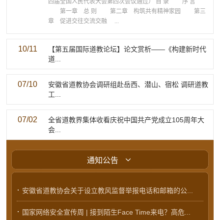
四届全国人民代表大会第四次会议通过） 目 录 序 言
第一章 总 则 第二章 构筑共有精神家园 第三
章 促进交往交流交融 ...
10/11
【第五届国际道教论坛】论文赏析——《构建新时代
道...
07/10
安徽省道教协会调研组赴岳西、潜山、宿松 调研道教
工...
07/02
全省道教界集体收看庆祝中国共产党成立105周年大
会...

通知公告
·
安徽省道教协会关于设立教风监督举报电话和邮箱的公...
·
国家网络安全宣传周 | 接到陌生Face Time来电？高危...