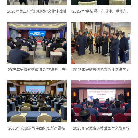
2026年第二届“皖风道韵”文化体验活
2026年“学法规、守戒律、重修为、
动暨中青年骨干教职人员培训班
树形象”教育活动轮训班（轮训第四
期）...
2025年安徽省道教协会“学法规、守
2025年安徽省道协赴浙江参访学习
戒律、重修为、树形象”教育活动专
题学习班...
2025年安徽道教中国化场所建设推
2025年安徽省道教爱国主义教育培
进会
训班暨玄门讲经活动