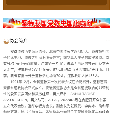
+

协会简介
安徽道教历史源远流长，北有中国道家学派创始人、道教鼻祖老
子的诞生地、道教之祖庭涡阳天静宫；南华真人庄子的故里蒙城。南
有号称 “天下无双胜景，江南第一名山”，被尊为白岳的齐云山及玄天
太素宫；被道教列为第14洞天、57福地的潜山县古“南岳”天柱山。目
前，我省有批准开放道教活动场所70处，道教教职人员488人。
1991年12月，全省道教第一次代表会议在合肥召开，这标志着
安徽省道教协会正式成立。安徽省道教协会是全省道徒联合的非营利
性的爱国宗教团体和教务组织，英文译名：ANHUI TAOIST
ASSOCIATION，英文缩写：A.T.A.。2022年8月在合肥召开全省第
五次代表会议，选举李福为会长，副会长为张静武、李奕木、詹和平
和赵万平，秘书长为刘浩。省道协办公会所位于蒙城北路正丰苑综合